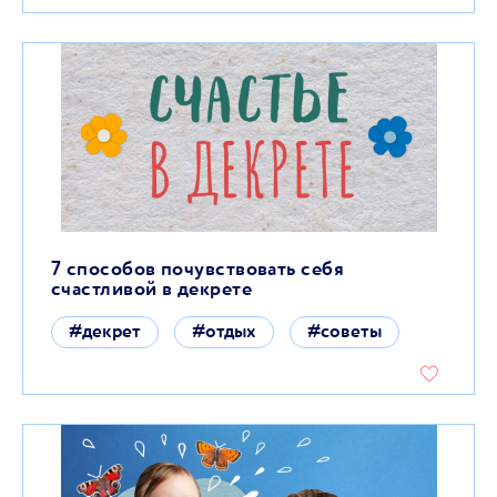
7 способов почувствовать себя
счастливой в декрете
#декрет
#отдых
#советы