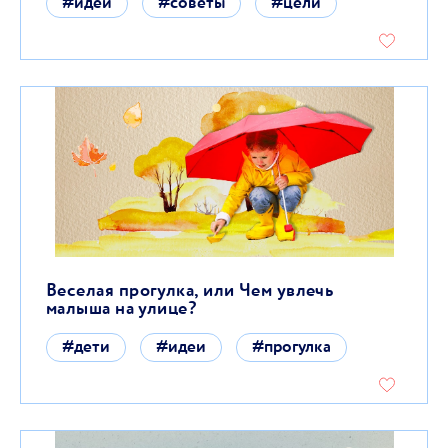
#идеи
#советы
#цели
Веселая прогулка, или Чем увлечь
малыша на улице?
#дети
#идеи
#прогулка